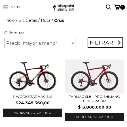
MENÚ
0
Inicio
/
Bicicletas
/
Ruta
/
Crux
Ordenar por
FILTRAR
S-WORKS TARMAC SL9
TARMAC SL8 - PRO SHIMANO
ULTEGRA DI2
$24.345.360,00
$13.800.000,00
AGREGAR AL CARRITO
AGREGAR AL CARRITO