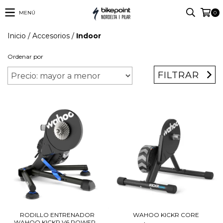
MENÚ
0
Inicio
/
Accesorios
/
Indoor
Ordenar por
FILTRAR
RODILLO ENTRENADOR
WAHOO KICKR CORE
WAHOO KICKR V6 POWER...