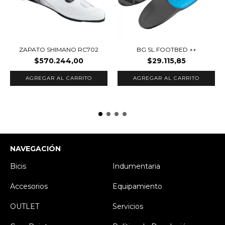
ZAPATO SHIMANO RC702
BG SL FOOTBED ++
$570.244,00
$29.115,85
AGREGAR AL CARRITO
AGREGAR AL CARRITO
NAVEGACIÓN
Bicis
Indumentaria
Accesorios
Equipamiento
OUTLET
Servicios