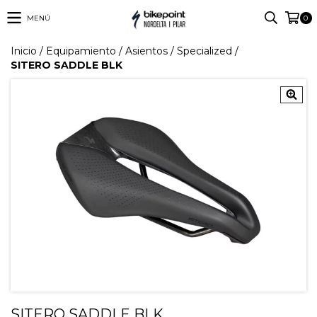
MENÚ
0
Inicio
/
Equipamiento
/
Asientos
/
Specialized
/
SITERO SADDLE BLK
SITERO SADDLE BLK