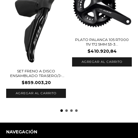
PLATO PALANCA 105 R7000
11V 172 5MM 53-3...
$410.920,84
SET FRENO A DISCO
ENSAMBLADO TRASERO/J-
K...
$859.003,20
NAVEGACIÓN