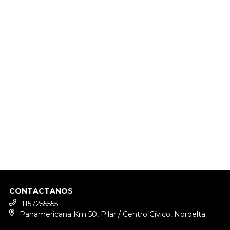
CONTACTANOS
1157255555
Panamericana Km 50, Pilar / Centro Cívico, Nordelta