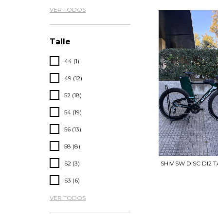
VER TODOS
Talle
44 (1)
49 (12)
52 (18)
54 (19)
56 (13)
58 (8)
S2 (3)
SHIV SW DISC DI2 
S3 (6)
VER TODOS