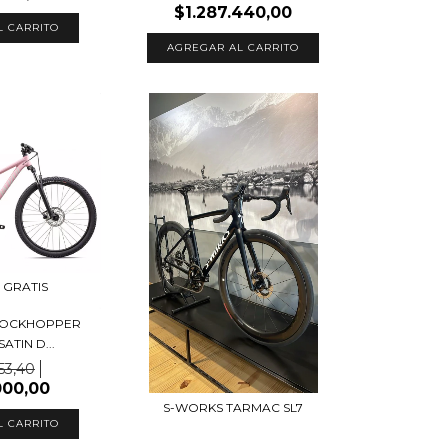
$1.287.440,00
L CARRITO
 GRATIS
 ROCKHOPPER
ATIN D...
453,40
000,00
S-WORKS TARMAC SL7
L CARRITO