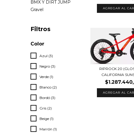
BMX Y DIRT JUMP
AGREGAR AL CAR
Gravel
Filtros
Color
Azul (3)
Negro (3)
RIPROCK 20 (GLO
CALIFORNIA SUNSH
Verde (1)
$1.287.440
Blanco (2)
Bordó (3)
Gris (2)
Beige (1)
Marrón (1)