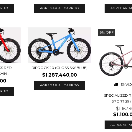
RITO
AGREGAR AL CARRITO
AGREGAR A
6
%
OFF
SS RED
RIPROCK 20 (GLOSS SKY BLUE)
IN...
$1.287.440,00
,00
ENVÍO
SPECIALIZED
SPORT 29 (S
$1.167.
$1.100.
AGREGAR A